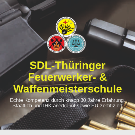
Zum
Inhalt
springen
SDL-Thüringer
Feuerwerker- &
Waffenmeisterschule
Echte Kompetenz durch knapp 30 Jahre Erfahrung.
Staatlich und IHK anerkannt sowie EU-zertifiziert