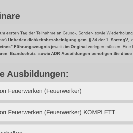
inare
am ersten Tag
der Teilnahme an Grund-, Sonder- sowie Wiederholun
nate)
Unbedenklichkeitsbescheinigung gem. § 34 der 1. SprengV,
de
leines” Führungszeugnis
jeweils
im Original
vorlegen müssen. Eine
aren, Brandschutz- sowie ADR-Ausbildungen benötigen Sie diese
he Ausbildungen:
on Feuerwerken (Feuerwerker)
von Feuerwerken (Feuerwerker) KOMPLETT