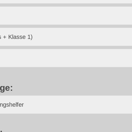
 + Klasse 1)
ge:
ngshelfer